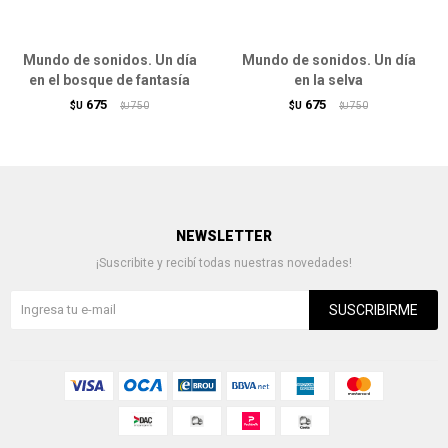
Mundo de sonidos. Un día
Mundo de sonidos. Un día
en el bosque de fantasía
en la selva
675
675
$U
750
$U
750
$U
$U
NEWSLETTER
¡Suscribite y recibí todas nuestras novedades!
SUSCRIBIRME