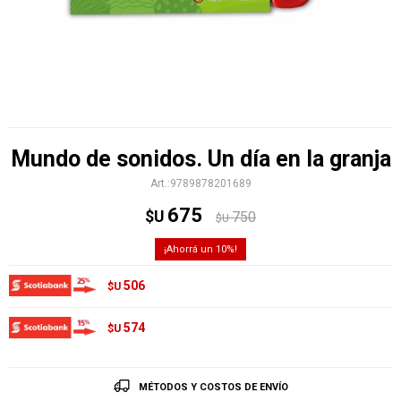
Mundo de sonidos. Un día en la granja
9789878201689
675
$U
750
$U
10
506
$U
574
$U
MÉTODOS Y COSTOS DE ENVÍO