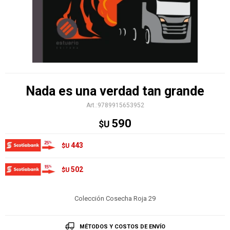
Nada es una verdad tan grande
9789915653952
590
$U
443
$U
502
$U
Colección Cosecha Roja 29
MÉTODOS Y COSTOS DE ENVÍO