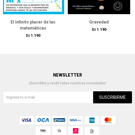
El infinito placer de las
Gravedad
matemáticas
1.190
$U
1.190
$U
NEWSLETTER
¡Suscribite y recibí todas nuestras novedades!
SUSCRIBIRME