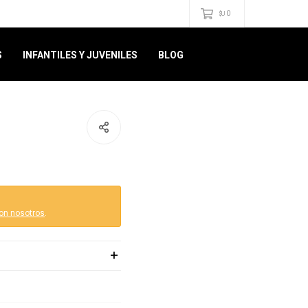
0
$U
S
INFANTILES Y JUVENILES
BLOG
on nosotros
.