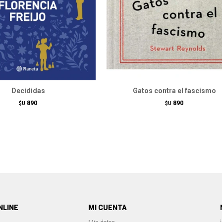
Decididas
Gatos contra el fascismo
890
890
$U
$U
NLINE
MI CUENTA