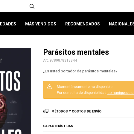
EDADES
MÁS VENDIDOS
RECOMENDADOS
NACIONALE
Parásitos mentales
9789878318844
¿Es usted portador de parásitos mentales?
Momentáneamente no disponible.
Por consulta de disponibilidad
comuníquese c
MÉTODOS Y COSTOS DE ENVÍO
CARACTERÍSTICAS