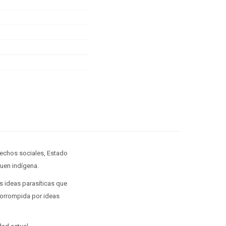
erechos sociales, Estado
buen indígena.
las ideas parasíticas que
 corrompida por ideas