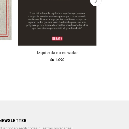
Izquierda no es woke
Apocal
1.090
$U
NEWSLETTER
¡Suscribite y recibí todas nuestras novedades!