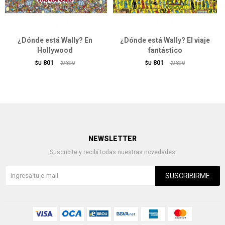
¿Dónde está Wally? En
¿Dónde está Wally? El viaje
Hollywood
fantástico
801
801
$U
890
$U
890
$U
$U
NEWSLETTER
¡Suscribite y recibí todas nuestras novedades!
SUSCRIBIRME