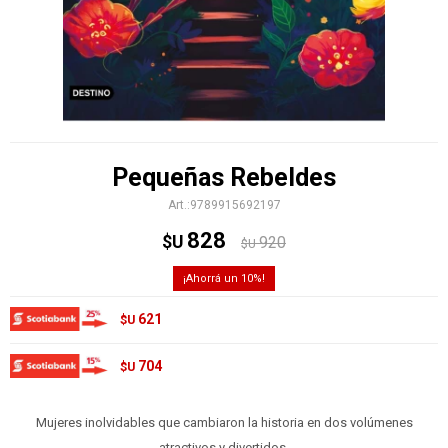
Pequeñas Rebeldes
9789915692197
828
$U
920
$U
10
621
$U
704
$U
Mujeres inolvidables que cambiaron la historia en dos volúmenes
atractivos y divertidos.