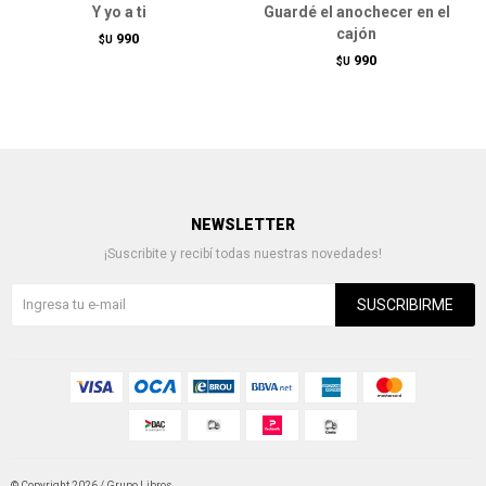
Y yo a ti
Guardé el anochecer en el
cajón
990
$U
990
$U
NEWSLETTER
¡Suscribite y recibí todas nuestras novedades!
SUSCRIBIRME
© Copyright 2026 / Grupo Libros