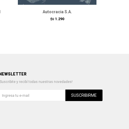
l
Autocracia S.A.
1.290
$U
NEWSLETTER
¡Suscribite y recibí todas nuestras novedades!
SUSCRIBIRME