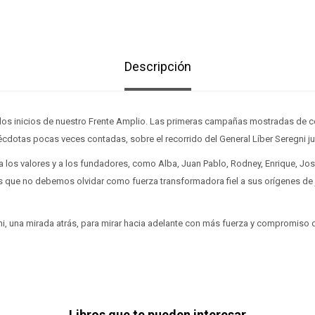
Descripción
 los inicios de nuestro Frente Amplio. Las primeras campañas mostradas de ce
cdotas pocas veces contadas, sobre el recorrido del General Líber Seregni ju
 los valores y a los fundadores, como Alba, Juan Pablo, Rodney, Enrique, Jos
s que no debemos olvidar como fuerza transformadora fiel a sus orígenes de ju
ni, una mirada atrás, para mirar hacia adelante con más fuerza y compromiso 
Libros que te pueden interesar