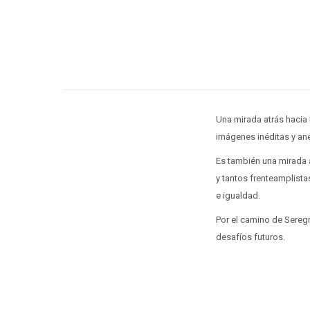
Una mirada atrás hacia
imágenes inéditas y ané
Es también una mirada a
y tantos frenteamplista
e igualdad.
Por el camino de Sereg
desafíos futuros.