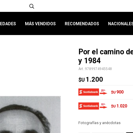
EDADES
MÁS VENDIDOS
RECOMENDADOS
NACIONALE
Por el camino d
y 1984
9789974945548
1.200
$U
900
$U
1.020
$U
Fotografías y anécdotas