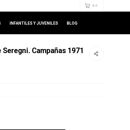
0
$U
S
INFANTILES Y JUVENILES
BLOG
e Seregni. Campañas 1971