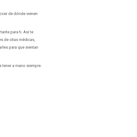
nocer de dónde vienen
ante para ti. Así te
es de citas médicas,
rles para que sientan
s tener a mano siempre.