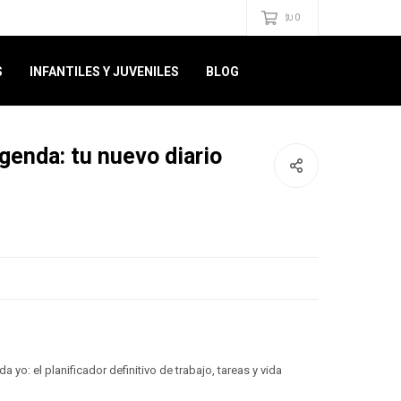
0
$U
S
INFANTILES Y JUVENILES
BLOG
genda: tu nuevo diario
 yo: el planificador definitivo de trabajo, tareas y vida