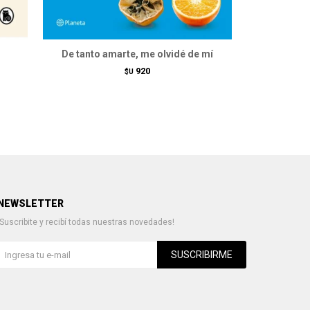
De tanto amarte, me olvidé de mí
920
$U
NEWSLETTER
¡Suscribite y recibí todas nuestras novedades!
SUSCRIBIRME