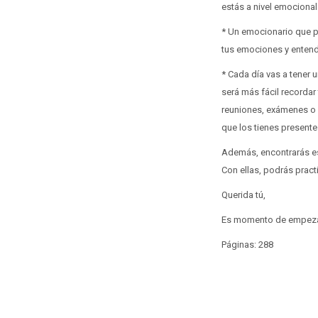
estás a nivel emocional
* Un emocionario que p
tus emociones y entend
* Cada día vas a tener u
será más fácil recordar
reuniones, exámenes o 
que los tienes presente
Además, encontrarás es
Con ellas, podrás pract
Querida tú,
Es momento de empezar 
Páginas: 288