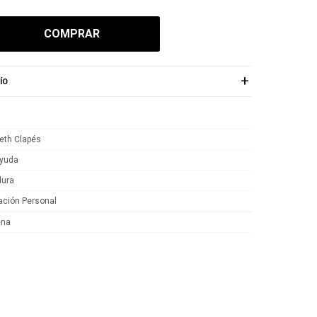
COMPRAR
ÍO
beth Clapés
yuda
dura
ación Personal
ena