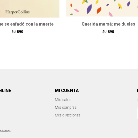
ue se enfadó con la muerte
Querida mamá: me dueles
890
890
$U
$U
NLINE
MI CUENTA
Mis datos
Mis compras
Mis direcciones
iciones