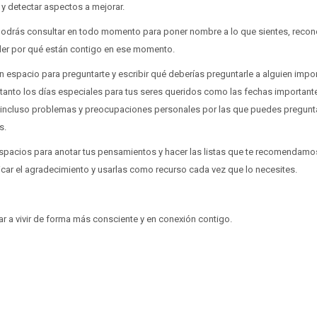
 y detectar aspectos a mejorar.
odrás consultar en todo momento para poner nombre a lo que sientes, reco
er por qué están contigo en ese momento.
n espacio para preguntarte y escribir qué deberías preguntarle a alguien import
 tanto los días especiales para tus seres queridos como las fechas important
incluso problemas y preocupaciones personales por las que puedes pregunta
s.
pacios para anotar tus pensamientos y hacer las listas que te recomendamo
icar el agradecimiento y usarlas como recurso cada vez que lo necesites.
a vivir de forma más consciente y en conexión contigo.