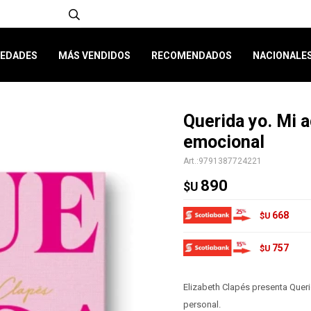
EDADES
MÁS VENDIDOS
RECOMENDADOS
NACIONALE
Querida yo. Mi a
emocional
9791387724221
890
$U
668
$U
757
$U
Elizabeth Clapés presenta Querida
personal.