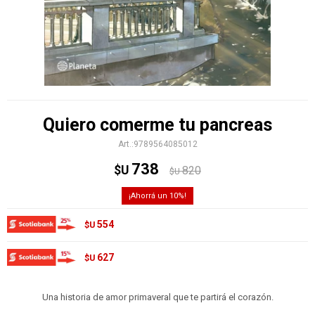
Quiero comerme tu pancreas
9789564085012
738
$U
820
$U
10
554
$U
627
$U
Una historia de amor primaveral que te partirá el corazón.