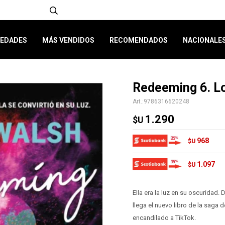
EDADES
MÁS VENDIDOS
RECOMENDADOS
NACIONALE
Redeeming 6. L
9786316620248
1.290
$U
968
$U
1.097
$U
Ella era la luz en su oscuridad.
llega el nuevo libro de la sag
encandilado a TikTok.