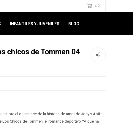
0
$U
S
INFANTILES Y JUVENILES
BLOG
os chicos de Tommen 04
 Descubre el desenlace de la historia de amor de Joey y Aoife:
a de Los Chicos de Tommen, el romance deportivo YA que ha