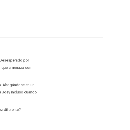
. Desesperado por
rno que amenaza con
ión. Ahogándose en un
 a Joey incluso cuando
ez diferente?