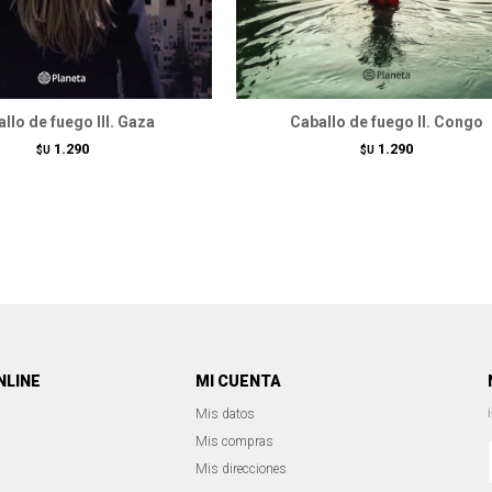
llo de fuego III. Gaza
Caballo de fuego II. Congo
1.290
1.290
$U
$U
NLINE
MI CUENTA
Mis datos
Mis compras
Mis direcciones