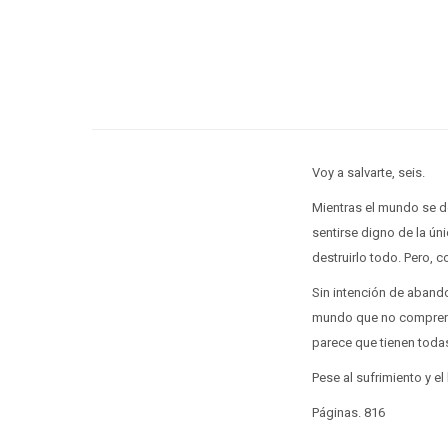
Voy a salvarte, seis.
Mientras el mundo se d
sentirse digno de la ú
destruirlo todo. Pero, c
Sin intención de abando
mundo que no comprende
parece que tienen todas
Pese al sufrimiento y el
Páginas. 816