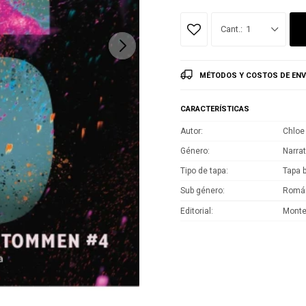
1
MÉTODOS Y COSTOS DE ENV
CARACTERÍSTICAS
Autor
Chloe
Género
Narrat
Tipo de tapa
Tapa 
Sub género
Román
Editorial
Mont