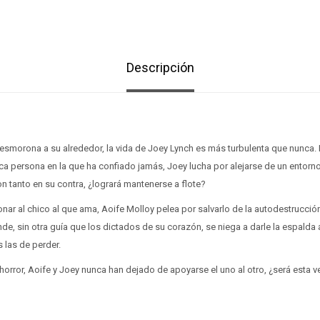
Descripción
esmorona a su alrededor, la vida de Joey Lynch es más turbulenta que nunca
nica persona en la que ha confiado jamás, Joey lucha por alejarse de un ento
on tanto en su contra, ¿logrará mantenerse a flote?
nar al chico al que ama, Aoife Molloy pelea por salvarlo de la autodestrucc
, sin otra guía que los dictados de su corazón, se niega a darle la espalda
 las de perder.
 horror, Aoife y Joey nunca han dejado de apoyarse el uno al otro, ¿será esta v