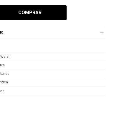
COMPRAR
ÍO
 Walsh
iva
blanda
tica
ena