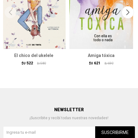
El chico del ukelele
Amiga tóxica
522
621
$U
580
$U
690
$U
$U
NEWSLETTER
¡Suscribite y recibí todas nuestras novedades!
SUSCRIBIRME