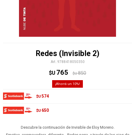
Redes (Invisible 2)
9788418050350
765
$U
850
$U
10
574
$U
650
$U
Descubre la continuación de Invisible de Eloy Moreno.
Emotiva, conmovedora, diferente... Redes narra, a través de los ojos de