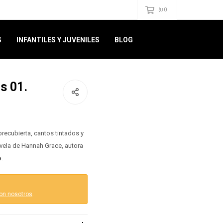
0
$U
S
INFANTILES Y JUVENILES
BLOG
s 01.
recubierta, cantos tintados y
ovela de Hannah Grace, autora
a.
on nosotros
.