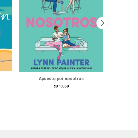
Apuesto por nosotros
Guía de dem
1.050
$U