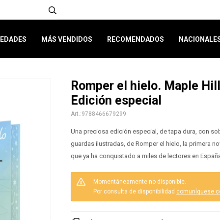
EDADES
MÁS VENDIDOS
RECOMENDADOS
NACIONALE
Romper el hielo. Maple Hill
Edición especial
9788466679299
Una preciosa edición especial, de tapa dura, con sob
guardas ilustradas, de Romper el hielo, la primera n
que ya ha conquistado a miles de lectores en Españ
Momentáneamente no disponible.
Por consulta de disponibilidad
comuníquese c