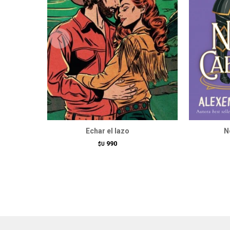
Echar el lazo
N
990
$U