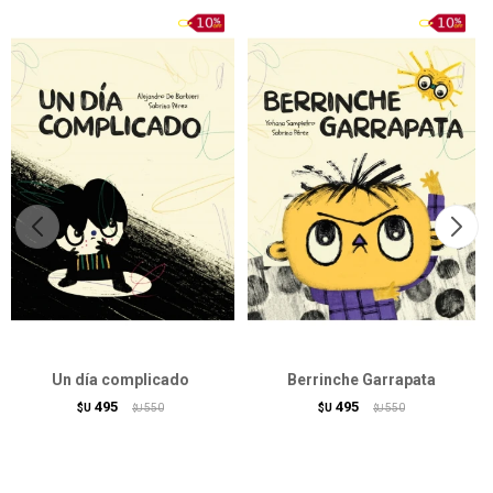
Un día complicado
Berrinche Garrapata
495
495
$U
550
$U
550
$U
$U