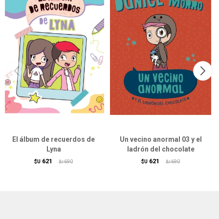
El álbum de recuerdos de
Un vecino anormal 03 y el
Lyna
ladrón del chocolate
621
621
$U
690
$U
690
$U
$U