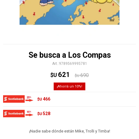
Se busca a Los Compas
9789569995781
621
$U
690
$U
10
466
$U
528
$U
¡Nadie sabe dónde están Mike, Trolli y Timba!