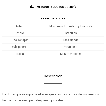
MÉTODOS Y COSTOS DE ENVÍO
CARACTERÍSTICAS
Autor
Mikecrack, El Trollino y Timba Vk
Género
Infantiles
Tipo de tapa
Tapa blanda
Sub género
Youtubers
Editorial
Mr Dimensiones
Descripción
Lo último que se supo de ellos es que iban tras la pista de los temidos
hermanos hackers, pero después… ¡ni rastro!