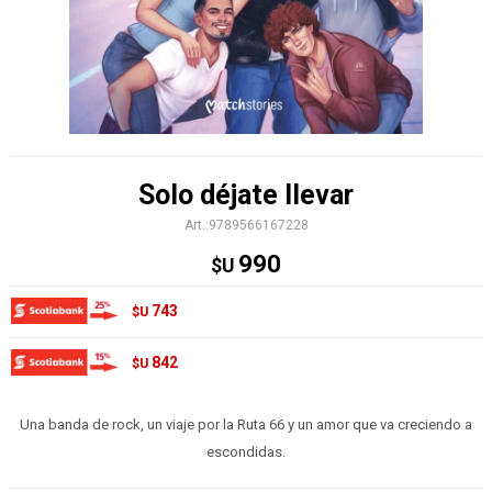
Solo déjate llevar
9789566167228
990
$U
743
$U
842
$U
Una banda de rock, un viaje por la Ruta 66 y un amor que va creciendo a
escondidas.