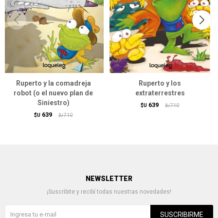
Ruperto y la comadreja
Ruperto y los
robot (o el nuevo plan de
extraterrestres
Siniestro)
639
$U
710
$U
639
$U
710
$U
NEWSLETTER
¡Suscribite y recibí todas nuestras novedades!
SUSCRIBIRME