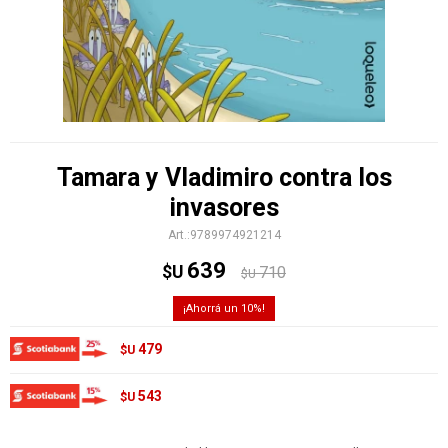
Tamara y Vladimiro contra los
invasores
9789974921214
639
$U
710
$U
10
479
$U
543
$U