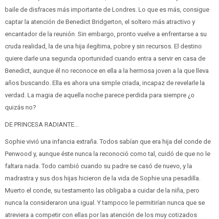
baile de disfraces más importante de Londres. Lo que es más, consigue
captar la atención de Benedict Bridgerton, el soltero más atractivo y
encantador de la reunión. Sin embargo, pronto vuelve a enfrentarse a su
cruda realidad, la de una hija ilegítima, pobre y sin recursos. El destino
quiere darle una segunda oportunidad cuando entra a servir en casa de
Benedict, aunque él no reconoce en ella a la hermosa joven a la que lleva
años buscando. Ella es ahora una simple criada, incapaz de revelarle la
verdad. La magia de aquella noche parece perdida para siempre ¿o
quizás no?
DE PRINCESA RADIANTE...
Sophie vivió una infancia extraña. Todos sabían que era hija del conde de
Penwood y, aunque éste nunca la reconoció como tal, cuidó de que no le
faltara nada. Todo cambió cuando su padre se casó de nuevo, y la
madrastra y sus dos hijas hicieron de la vida de Sophie una pesadilla.
Muerto el conde, su testamento las obligaba a cuidar de la niña, pero
nunca la consideraron una igual. Y tampoco le permitirían nunca que se
atreviera a competir con ellas por las atención de los muy cotizados