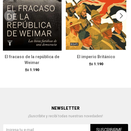
El fracaso de la república de
El imperio Británico
Weimar
1.190
$U
1.190
$U
NEWSLETTER
¡Suscribite y recibí todas nuestras novedades!
SUSCRIBIRME