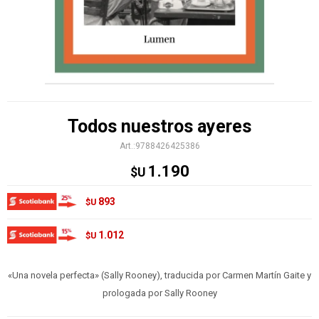
Todos nuestros ayeres
9788426425386
1.190
$U
893
$U
1.012
$U
«Una novela perfecta» (Sally Rooney), traducida por Carmen Martín Gaite y
prologada por Sally Rooney