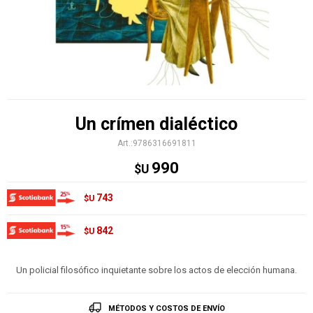
Un crímen dialéctico
9786316691811
990
$U
743
$U
842
$U
Un policial filosófico inquietante sobre los actos de elección humana.
MÉTODOS Y COSTOS DE ENVÍO