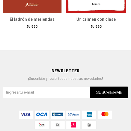
El ladrón de meriendas
Un crimen con clase
990
990
$U
$U
NEWSLETTER
¡Suscribite y recibí todas nuestras novedades!
SUSCRIBIRME