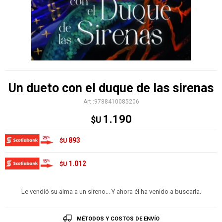
Un dueto con el duque de las sirenas
9788410085206
1.190
$U
893
$U
1.012
$U
Le vendió su alma a un sireno... Y ahora él ha venido a buscarla.
MÉTODOS Y COSTOS DE ENVÍO