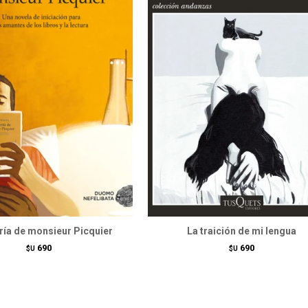
ería de monsieur Picquier
La traición de mi lengua
690
690
$U
$U