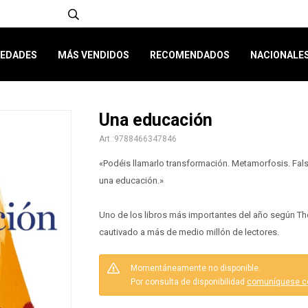
EDADES
MÁS VENDIDOS
RECOMENDADOS
NACIONALE
Una educación
9788466347846
«Podéis llamarlo transformación. Metamorfosis. Fals
una educación.»
Uno de los libros más importantes del año según Th
cautivado a más de medio millón de lectores.
Momentáneamente no disponible.
Por consulta de disponibilidad
comuníquese c