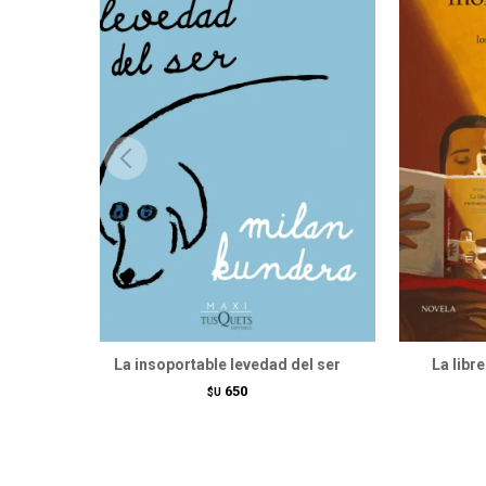
La insoportable levedad del ser
La libr
650
$U