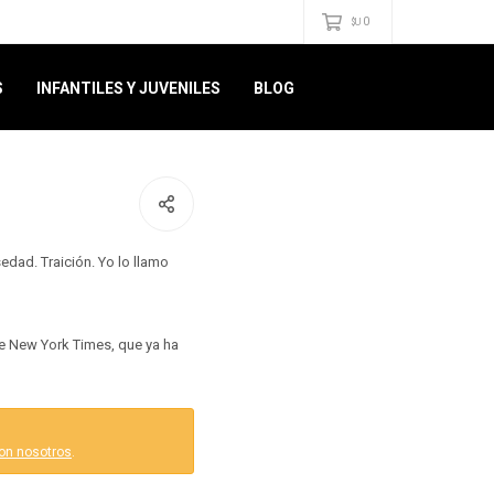
0
$U
S
INFANTILES Y JUVENILES
BLOG
edad. Traición. Yo lo llamo
e New York Times, que ya ha
on nosotros
.