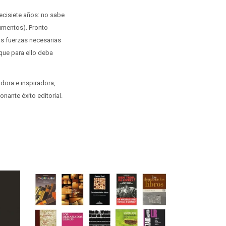
iecisiete años: no sabe
umentos). Pronto
as fuerzas necesarias
que para ello deba
adora e inspiradora,
onante éxito editorial.