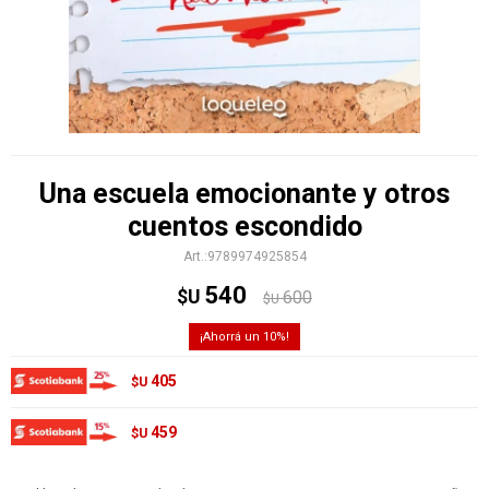
Una escuela emocionante y otros
cuentos escondido
9789974925854
540
$U
600
$U
10
405
$U
459
$U