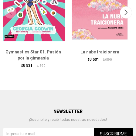
Gymnastics Star 01. Pasión
La nube traicionera
por la gimnasia
531
$U
590
$U
531
$U
590
$U
NEWSLETTER
¡Suscribite y recibí todas nuestras novedades!
SUSCRIBIRME