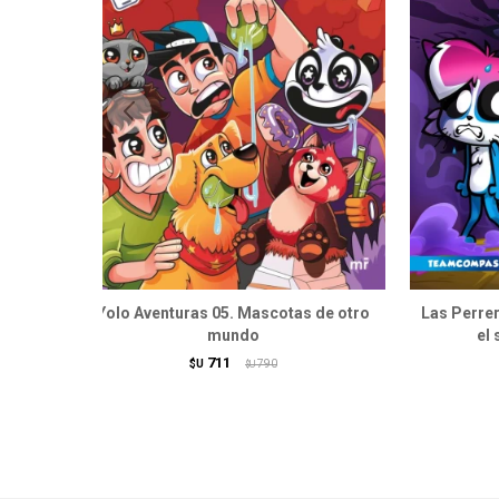
Yolo Aventuras 05. Mascotas de otro
Las Perrer
mundo
el 
711
$U
790
$U