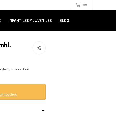
0
$U
S
INFANTILES Y JUVENILES
BLOG
mbi.
: ¡han provocado el
on nosotros
.