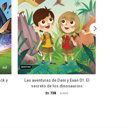
ck y
Las aventuras de Dani y Evan 01. El
Arta Gam
secreto de los dinosaurios
738
$U
820
$U