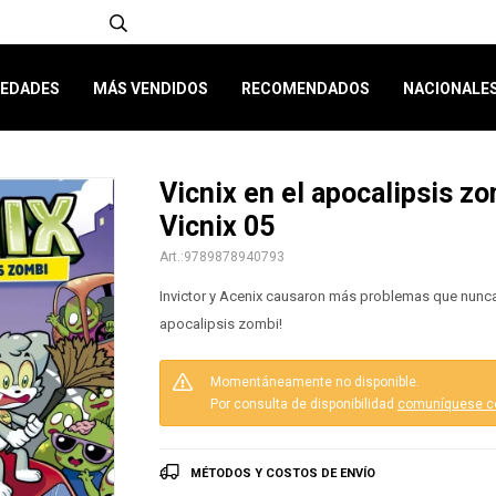
EDADES
MÁS VENDIDOS
RECOMENDADOS
NACIONALE
Vicnix en el apocalipsis zo
Vicnix 05
9789878940793
Invictor y Acenix causaron más problemas que nunca
apocalipsis zombi!
Momentáneamente no disponible.
Por consulta de disponibilidad
comuníquese c
MÉTODOS Y COSTOS DE ENVÍO