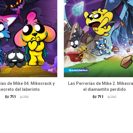
ías de Mike 04. Mikecrack y
Las Perrerías de Mike 2. Mikecra
secreto del laberinto
el diamantito perdido
711
711
$U
790
$U
790
$U
$U