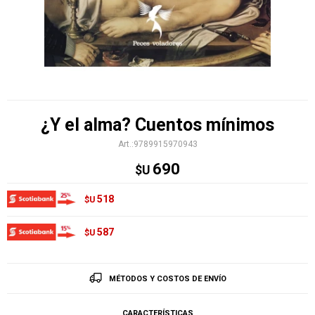
¿Y el alma? Cuentos mínimos
9789915970943
690
$U
518
$U
587
$U
MÉTODOS Y COSTOS DE ENVÍO
CARACTERÍSTICAS