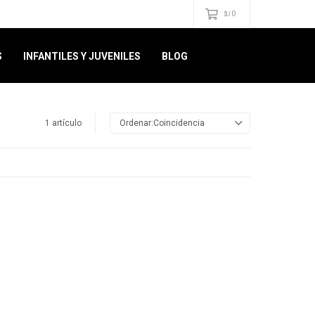
0
$U
S
INFANTILES Y JUVENILES
BLOG
1 artículo
Coincidencia