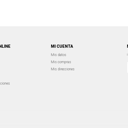
NLINE
MI CUENTA
Mis datos
Mis compras
Mis direcciones
iciones