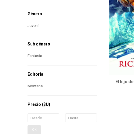
Género
Juvenil
Sub género
Fantasía
Editorial
El hijo d
Montena
Precio
($U)
OK