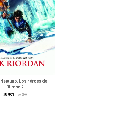
e Neptuno. Los héroes del
Olimpo 2
801
$U
890
$U