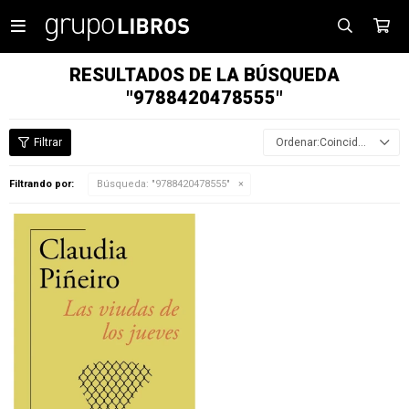

RESULTADOS DE LA BÚSQUEDA
"9788420478555"
Coincidencia
Filtrando por:
Búsqueda: "9788420478555"