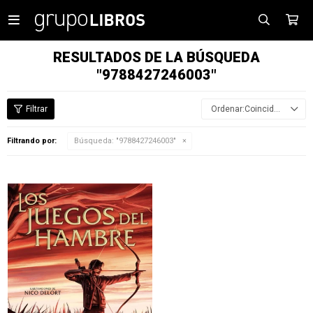

RESULTADOS DE LA BÚSQUEDA
"9788427246003"
Coincidencia
Filtrando por:
Búsqueda: "9788427246003"