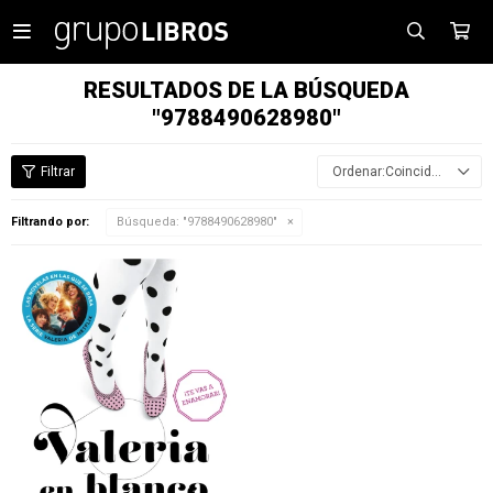

RESULTADOS DE LA BÚSQUEDA
"9788490628980"
Coincidencia
Filtrando por:
Búsqueda: "9788490628980"