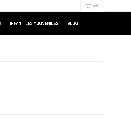
0
$U
S
INFANTILES Y JUVENILES
BLOG