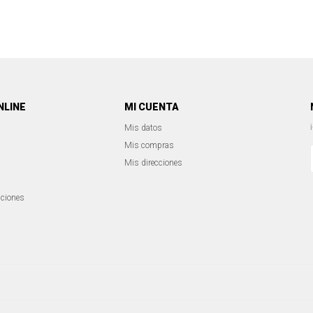
NLINE
MI CUENTA
Mis datos
Mis compras
Mis direcciones
iciones