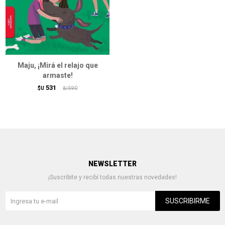
Maju, ¡Mirá el relajo que
armaste!
531
$U
590
$U
NEWSLETTER
¡Suscribite y recibí todas nuestras novedades!
SUSCRIBIRME