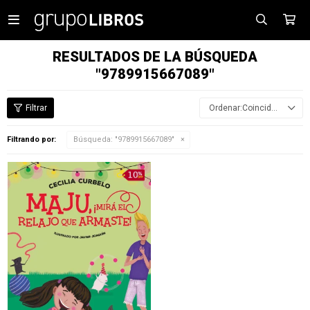

RESULTADOS DE LA BÚSQUEDA
"9789915667089"
Coincidencia
Filtrando por:
Búsqueda: "9789915667089"