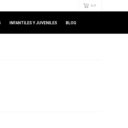
0
$U
S
INFANTILES Y JUVENILES
BLOG