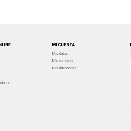
NLINE
MI CUENTA
Mis datos
Mis compras
Mis direcciones
iciones