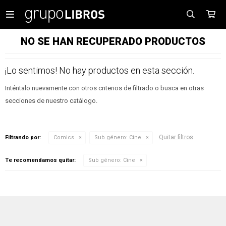

NO SE HAN RECUPERADO PRODUCTOS
¡Lo sentimos! No hay productos en esta sección.
Inténtalo nuevamente con otros criterios de filtrado o busca en otras
secciones de nuestro catálogo.
Quitar filtros
Filtrando por:
Comics
Sub género:
Cine
Te recomendamos quitar:
Sub género:
Cine