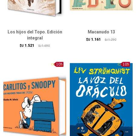
Los hijos del Topo. Edición
Macanudo 13
integral
1.161
$U
1.290
$U
1.521
$U
1.690
$U