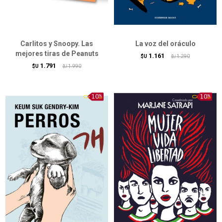
Carlitos y Snoopy. Las
La voz del oráculo
mejores tiras de Peanuts
1.161
$U
1.290
$U
1.791
$U
1.990
$U