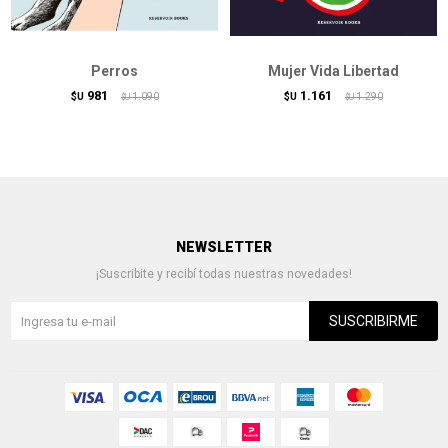
Perros
Mujer Vida Libertad
981
1.161
$U
1.090
$U
1.290
$U
$U
NEWSLETTER
¡Suscribite y recibí todas nuestras novedades!
SUSCRIBIRME