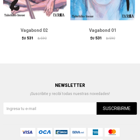
Vagabond 02
Vagabond 01
531
531
$U
590
$U
590
$U
$U
NEWSLETTER
¡Suscribite y recibí todas nuestras novedades!
SUSCRIBIRME