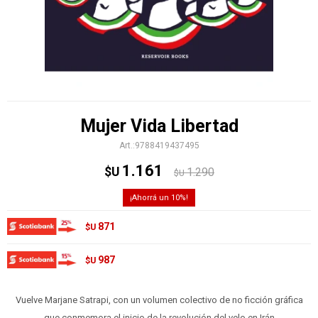
Mujer Vida Libertad
9788419437495
1.161
$U
1.290
$U
10
871
$U
987
$U
Vuelve Marjane Satrapi, con un volumen colectivo de no ficción gráfica
que conmemora el inicio de la revolución del velo en Irán