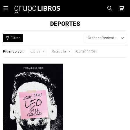

DEPORTES
Recientes
Quitar filtros
Filtrando por:
Libros
Catapulta