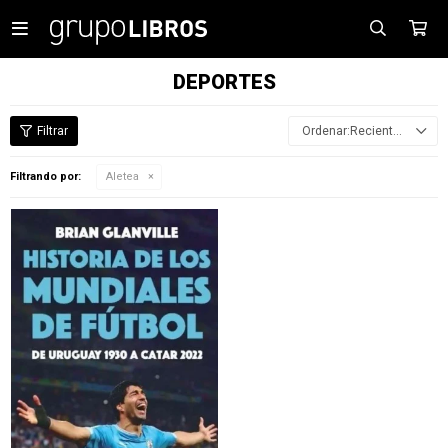

DEPORTES
Recientes
Filtrando por:
Aletea