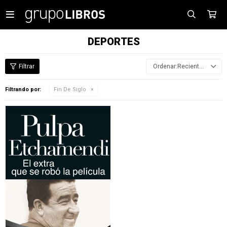

DEPORTES
Recientes
Filtrando por:
Fin De Siglo