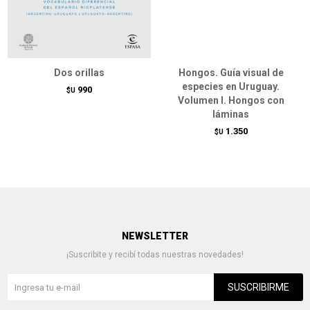
Dos orillas
Hongos. Guía visual de
especies en Uruguay.
990
$U
Volumen I. Hongos con
láminas
1.350
$U
NEWSLETTER
¡Suscribite y recibí todas nuestras novedades!
SUSCRIBIRME