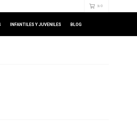
0
$U
S
INFANTILES Y JUVENILES
BLOG