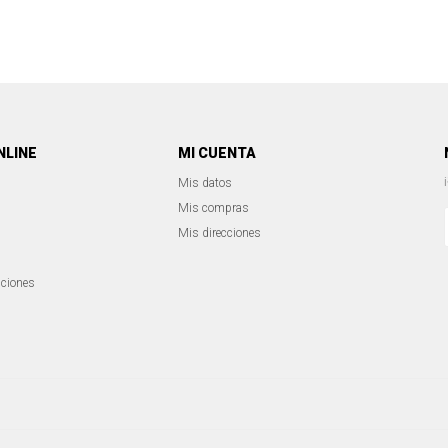
NLINE
MI CUENTA
Mis datos
Mis compras
Mis direcciones
iciones