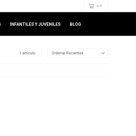
0
$U
S
INFANTILES Y JUVENILES
BLOG
1 artículo
Recientes