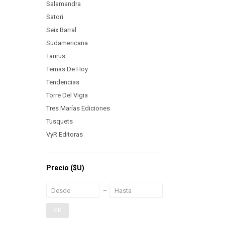
Salamandra
Satori
Seix Barral
Sudamericana
Taurus
Temas De Hoy
Tendencias
Torre Del Vigia
Tres Marías Ediciones
Tusquets
VyR Editoras
Precio
($U)
OK