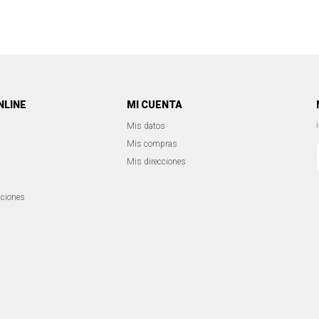
NLINE
MI CUENTA
Mis datos
Mis compras
Mis direcciones
iciones