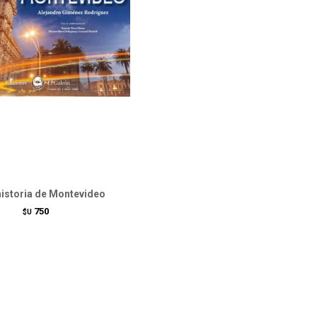
historia de Montevideo
750
$U