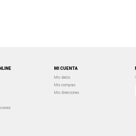
NLINE
MI CUENTA
Mis datos
Mis compras
Mis direcciones
iciones