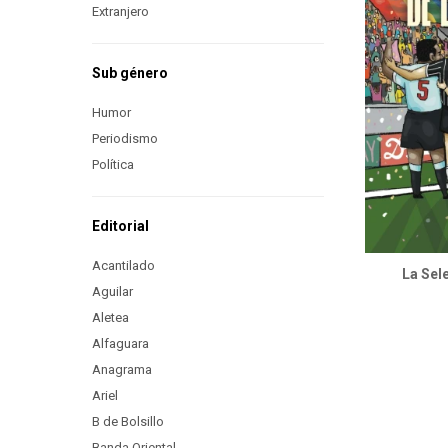
Extranjero
Sub género
Humor
Periodismo
Política
Editorial
Acantilado
La Sel
Aguilar
Aletea
Alfaguara
Anagrama
Ariel
B de Bolsillo
Banda Oriental