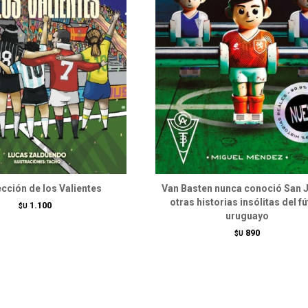
ección de los Valientes
Van Basten nunca conoció San 
otras historias insólitas del fú
1.100
$U
uruguayo
890
$U