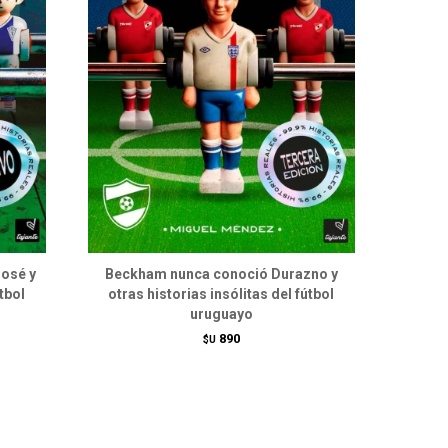
José y
Beckham nunca conoció Durazno y
tbol
otras historias insólitas del fútbol
uruguayo
890
$U