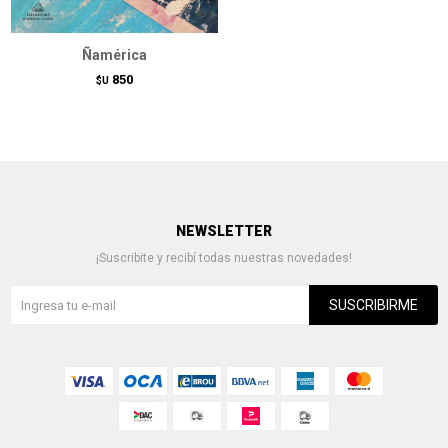
Ñamérica
850
$U
NEWSLETTER
¡Suscribite y recibí todas nuestras novedades!
SUSCRIBIRME