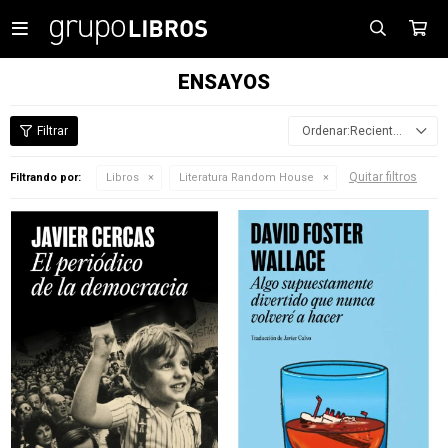

ENSAYOS
Recientes
Quitar filtros
Filtrando por:
Libros
Literatura Random House