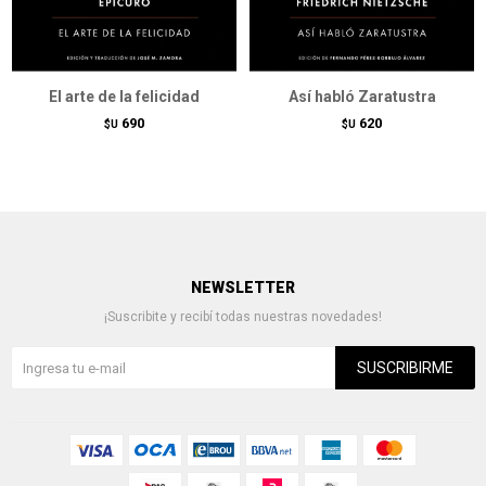
El arte de la felicidad
Así habló Zaratustra
690
620
$U
$U
NEWSLETTER
¡Suscribite y recibí todas nuestras novedades!
SUSCRIBIRME