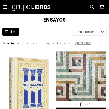

ENSAYOS
Recientes
Quitar filtros
Filtrando por:
Libros
Penguin Clásicos