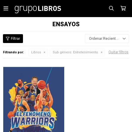

ENSAYOS
Recientes
Quitar filtros
Filtrando por:
Libros
Sub género:
Entretenimiento