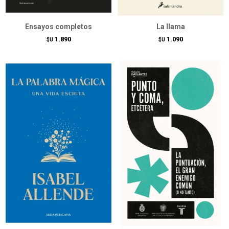
Ensayos completos
La llama
1.890
1.090
$U
$U