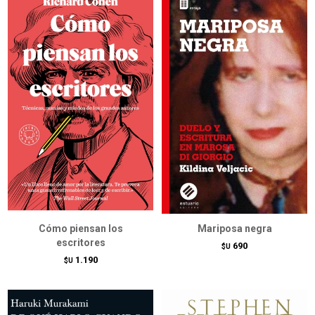
Cómo piensan los
Mariposa negra
escritores
690
$U
1.190
$U