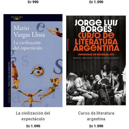
990
1.090
$U
$U
La civilización del
Curso de literatura
espectáculo
argentina
1.090
1.090
$U
$U