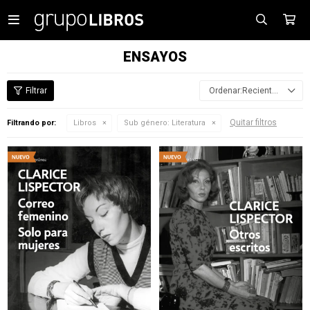

ENSAYOS
Recientes
Quitar filtros
Filtrando por:
Libros
Sub género:
Literatura