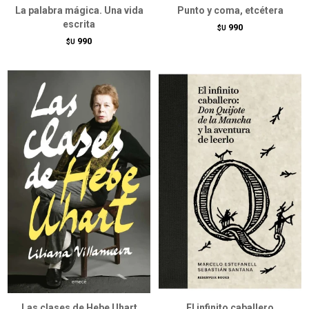
La palabra mágica. Una vida
Punto y coma, etcétera
escrita
990
$U
990
$U
Las clases de Hebe Uhart
El infinito caballero