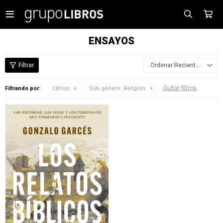

ENSAYOS
Recientes
Quitar filtros
Filtrando por:
Libros
Sub género:
Religión