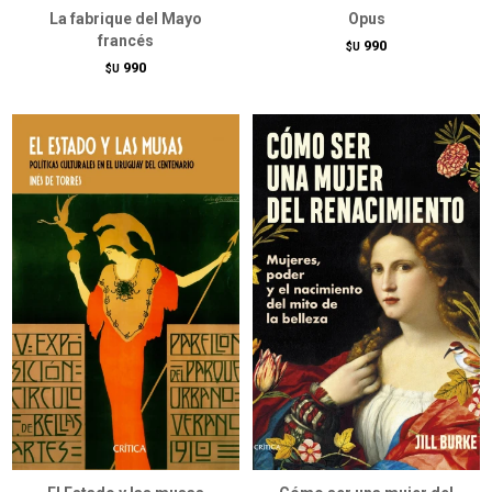
La fabrique del Mayo
Opus
francés
990
$U
990
$U