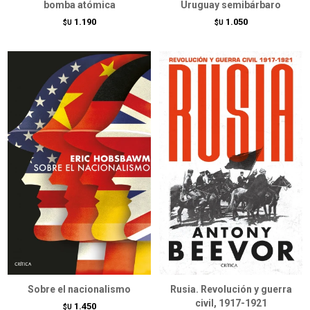
bomba atómica
Uruguay semibárbaro
1.190
1.050
$U
$U
Sobre el nacionalismo
Rusia. Revolución y guerra
civil, 1917-1921
1.450
$U