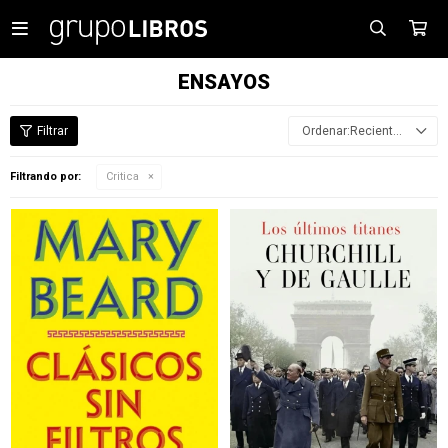

ENSAYOS
Recientes
Filtrando por:
Critica