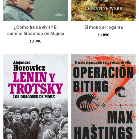
¿Cómo he de vivir? El
El mono arrogante
camino filosófico de Mujica
890
$U
790
$U