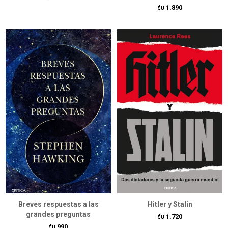
1.890
$U
Breves respuestas a las
Hitler y Stalin
grandes preguntas
1.720
$U
990
$U