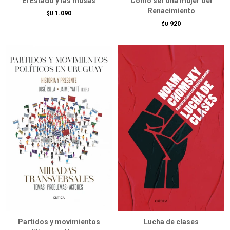
El Estado y las musas
Cómo ser una mujer del
Renacimiento
1.090
$U
920
$U
Partidos y movimientos
Lucha de clases