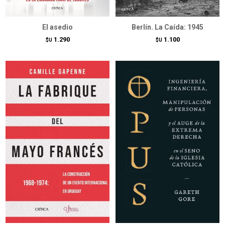
El asedio
Berlín. La Caída: 1945
1.290
1.100
$U
$U