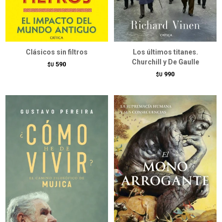
Clásicos sin filtros
Los últimos titanes.
Churchill y De Gaulle
590
$U
990
$U