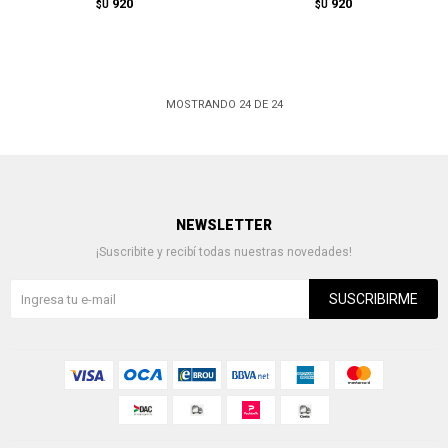
920
920
$U
$U
MOSTRANDO
24
DE
24
NEWSLETTER
¡Suscribite y recibí todas nuestras novedades!
SUSCRIBIRME