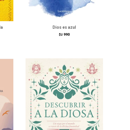
la
Dios es azul
990
$U