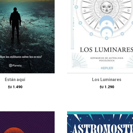
Están aquí
Los Luminares
1.490
1.290
$U
$U