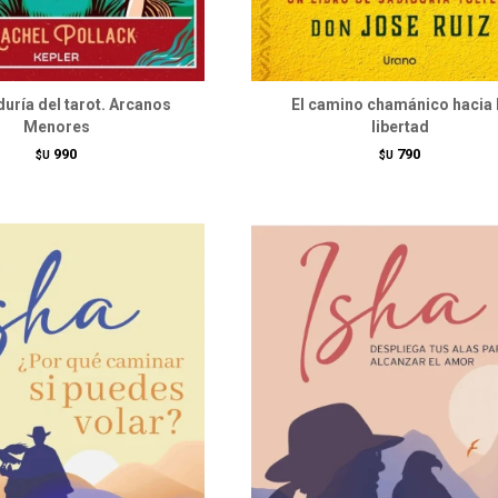
duría del tarot. Arcanos
El camino chamánico hacia 
Menores
libertad
990
790
$U
$U