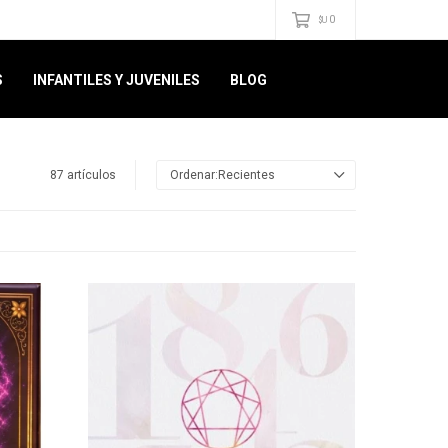
0
$U
S
INFANTILES Y JUVENILES
BLOG
87 artículos
Recientes