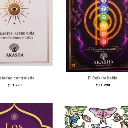
siedad controlada
El Reiki te habla
1.290
1.290
$U
$U