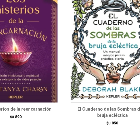
rios de la reencarnación
El Cuaderno de las Sombras d
bruja ecléctica
890
$U
850
$U