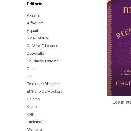
Editorial
Akasha
Alfaguara
Aquari
B de Bolsillo
Da Vinci Ediciones
Debolsillo
Del Nuevo Extremo
Diana
DK
Ediciones Obelisco
El Grano De Mostaza
Grijalbo
Los miste
Kepler
Kier
Luciernaga
Montena