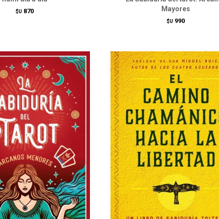
Mayores
870
$U
990
$U