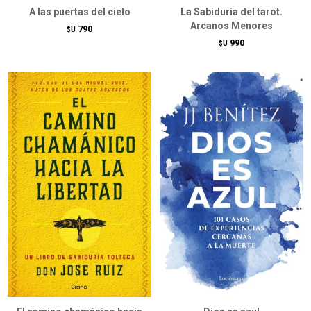
A las puertas del cielo
La Sabiduría del tarot.
Arcanos Menores
790
$U
990
$U