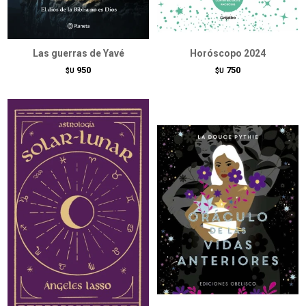
Las guerras de Yavé
Horóscopo 2024
950
750
$U
$U