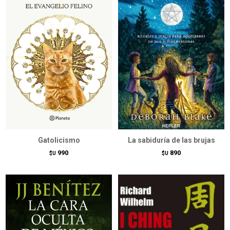
Gatolicismo
La sabiduría de las brujas
990
890
$U
$U