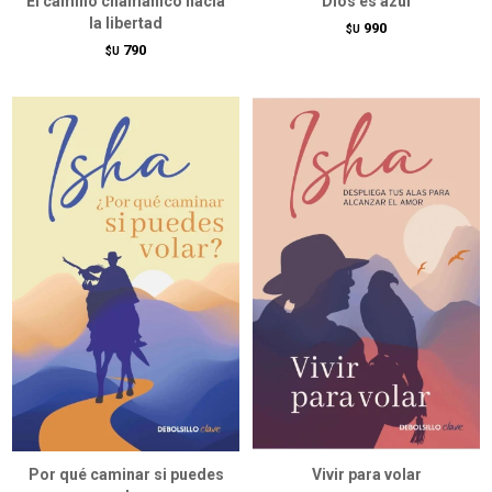
El camino chamánico hacia
Dios es azul
la libertad
990
$U
790
$U
Por qué caminar si puedes
Vivir para volar