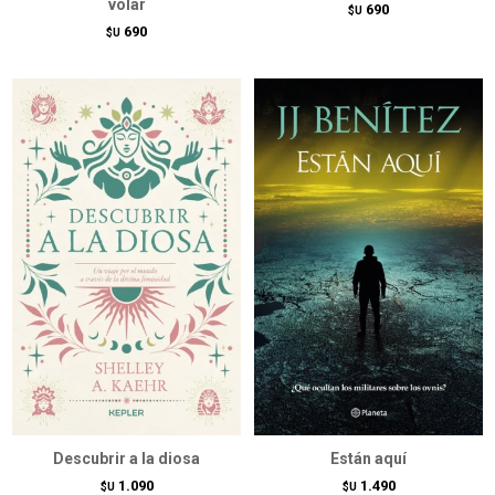
volar
690
$U
690
$U
Descubrir a la diosa
Están aquí
1.090
1.490
$U
$U