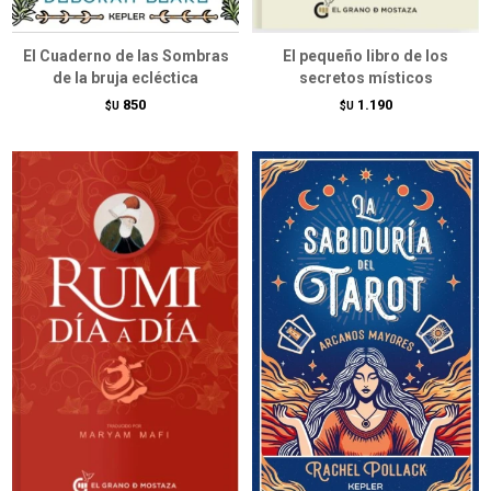
El Cuaderno de las Sombras
El pequeño libro de los
de la bruja ecléctica
secretos místicos
850
1.190
$U
$U