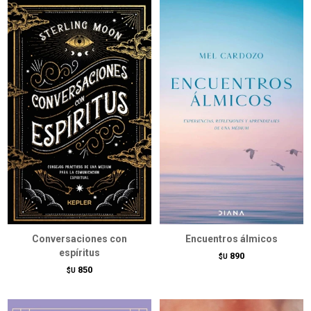
Conversaciones con
Encuentros álmicos
espíritus
890
$U
850
$U