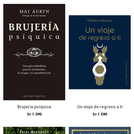
Brujería psíquica
Un viaje de regreso a ti
1.390
1.590
$U
$U