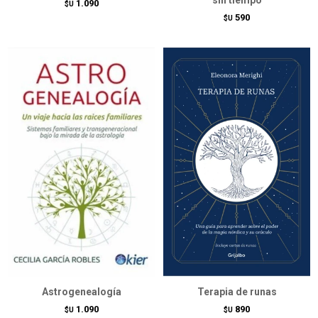
1.090
$U
590
$U
Astrogenealogía
Terapia de runas
1.090
890
$U
$U