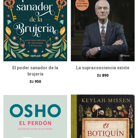
El poder sanador de la
La supraconciencia existe
brujería
890
$U
950
$U