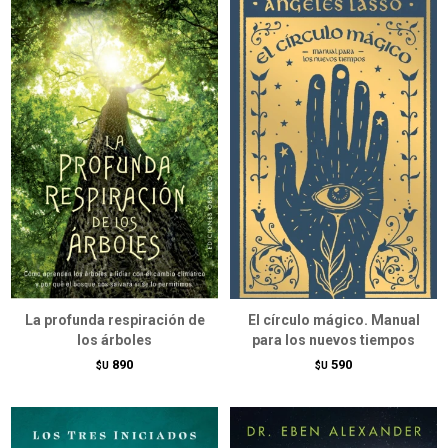
La profunda respiración de
El círculo mágico. Manual
los árboles
para los nuevos tiempos
890
590
$U
$U