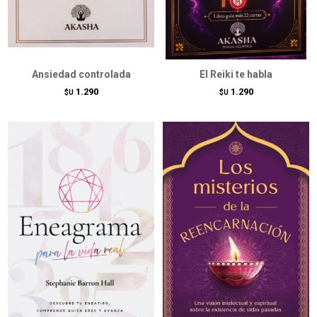
Ansiedad controlada
El Reiki te habla
1.290
1.290
$U
$U